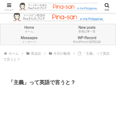
Don't think deeply. Feel always in English.
メニュー
検索
Home
New posts
ホーム
新着記事一覧
Messages
WP-Record
メッセージ
WordPressの使用記録
ホーム
英会話
今日の勉強
「主義」って英語
で言うと？
「主義」って英語で言うと？