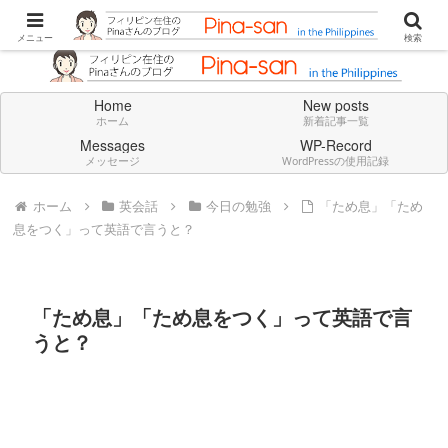
Don't think deeply. Feel always in English.
メニュー
検索
Home
New posts
ホーム
新着記事一覧
Messages
WP-Record
メッセージ
WordPressの使用記録
ホーム
英会話
今日の勉強
「ため息」「ため
息をつく」って英語で言うと？
「ため息」「ため息をつく」って英語で言
うと？