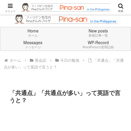
Don't think deeply. Feel always in English.
メニュー
検索
Home
New posts
ホーム
新着記事一覧
Messages
WP-Record
メッセージ
WordPressの使用記録
ホーム
英会話
今日の勉強
「共通点」「共通
点が多い」って英語で言うと？
「共通点」「共通点が多い」って英語で言
うと？