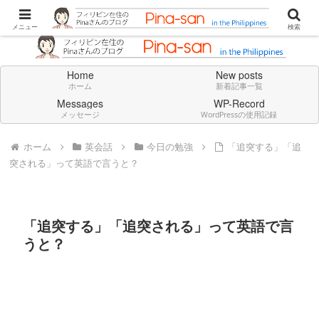
Don't think deeply. Feel always in English.
メニュー
検索
Home
New posts
ホーム
新着記事一覧
Messages
WP-Record
メッセージ
WordPressの使用記録
ホーム
英会話
今日の勉強
「追突する」「追
突される」って英語で言うと？
「追突する」「追突される」って英語で言
うと？