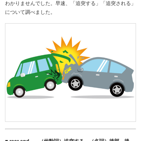
わかりませんでした。早速、「追突する」「追突される」
について調べました。
■ rear-end – – （他動詞）追突する、（名詞）後部、後