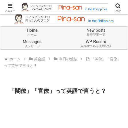
Don't think deeply. Feel always in English.
メニュー
検索
Home
New posts
ホーム
新着記事一覧
Messages
WP-Record
メッセージ
WordPressの使用記録
ホーム
英会話
今日の勉強
「閣僚」「官僚」
って英語で言うと？
「閣僚」「官僚」って英語で言うと？