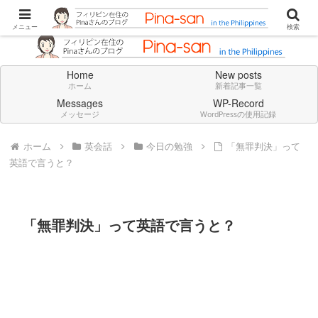
Don't think deeply. Feel always in English.
メニュー
検索
Home
New posts
ホーム
新着記事一覧
Messages
WP-Record
メッセージ
WordPressの使用記録
ホーム
英会話
今日の勉強
「無罪判決」って
英語で言うと？
「無罪判決」って英語で言うと？