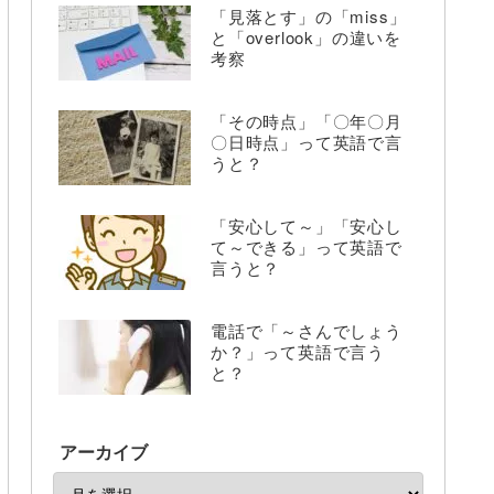
「見落とす」の「miss」
と「overlook」の違いを
考察
「その時点」「〇年〇月
〇日時点」って英語で言
うと？
「安心して～」「安心し
て～できる」って英語で
言うと？
電話で「～さんでしょう
か？」って英語で言う
と？
アーカイブ