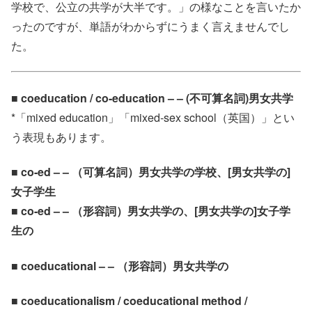
学校で、公立の共学が大半です。」の様なことを言いたか
ったのですが、単語がわからずにうまく言えませんでし
た。
■ coeducation / co-education – – (不可算名詞)男女共学
*「mixed education」「mixed‐sex school（英国）」とい
う表現もあります。
■ co-ed – – （可算名詞）男女共学の学校、[男女共学の]
女子学生
■ co-ed – – （形容詞）男女共学の、[男女共学の]女子学
生の
■ coeducational – – （形容詞）男女共学の
■ coeducationalism / coeducational method /