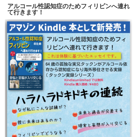
アルコール性認知症のためフィリピンへ連れ
て行きます！