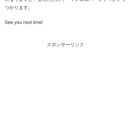
つかります。
See you next time!
スポンサーリンク