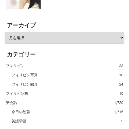
アーカイブ
カテゴリー
フィリピン
33
フィリピン写真
10
フィリピン紹介
24
フィリピン株
10
英会話
1,720
今日の勉強
1,715
英語学習
5