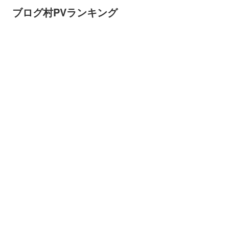
ブログ村PVランキング