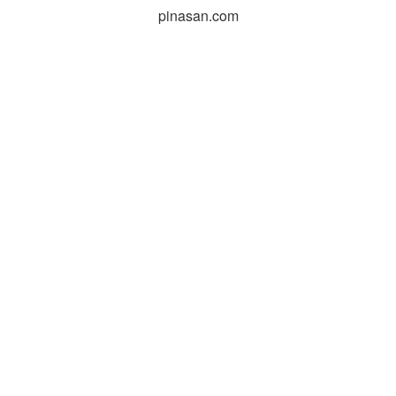
pinasan.com