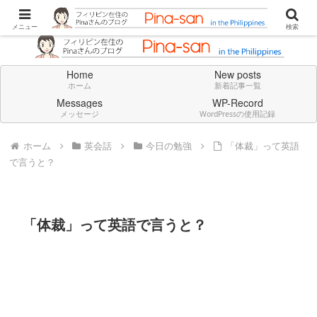
Don't think deeply. Feel always in English.
メニュー
検索
Home
New posts
ホーム
新着記事一覧
Messages
WP-Record
メッセージ
WordPressの使用記録
ホーム
英会話
今日の勉強
「体裁」って英語
で言うと？
「体裁」って英語で言うと？