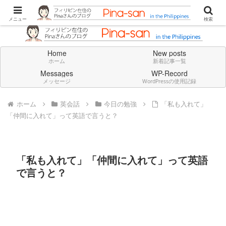
Don't think deeply. Feel always in English.
メニュー
検索
Home
New posts
ホーム
新着記事一覧
Messages
WP-Record
メッセージ
WordPressの使用記録
ホーム
英会話
今日の勉強
「私も入れて」
「仲間に入れて」って英語で言うと？
「私も入れて」「仲間に入れて」って英語
で言うと？