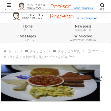
Don't think deeply. Feel always in English.
メニュー
検索
Home
New posts
ホーム
新着記事一覧
Messages
WP-Record
メッセージ
WordPressの使用記録
ホーム
フィリピン
フィリピン写真
プエルト
ガレラにある自然の残る美しいビーチを紹介 Part2
プエルトガレラにある自然の残る美しいビ
ーチを紹介 Part2