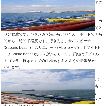
くのビーチがあります。非常に美しいビーチがありますの
でご紹介したいと思います。
マニラからプエルトガレラへの行き方は、バスでバタンガ
ス港まで行きます。道路事情により約２時間から２時間３
０分程度です。バタンガス港からはバンカーボートで１時
間から１時間半程度です。行き先は、サバンビーチ
(Sabang beach)、ムリエポート(Muelle Pier)、ホワイトビ
ーチ(White beach)の３ヶ所があります。詳細は「プエル
トガレラ 行き方」でWeb検索すると多くの情報が見つ
かります。
サバンビーチ(Sabang beach)は、多くのレストランやバ
ーがある賑やかな街ですが、物価が少し高めでビーチもス
イミング向きではありません。サバンビーチ（Sabang
beach）のすぐ隣接には複数のビーチがあり、スイミング
もできる静かなビーチもあります。