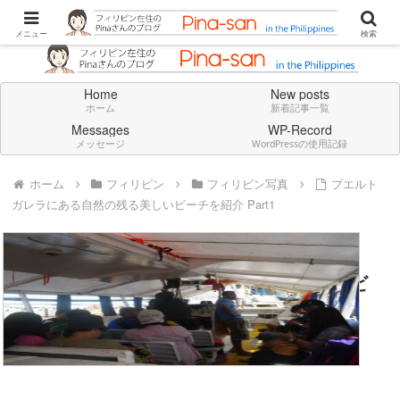
Don't think deeply. Feel always in English.
メニュー
検索
Home
New posts
ホーム
新着記事一覧
Messages
WP-Record
メッセージ
WordPressの使用記録
ホーム
フィリピン
フィリピン写真
プエルト
ガレラにある自然の残る美しいビーチを紹介 Part1
プエルトガレラにある自然の残る美しいビ
ーチを紹介 Part1