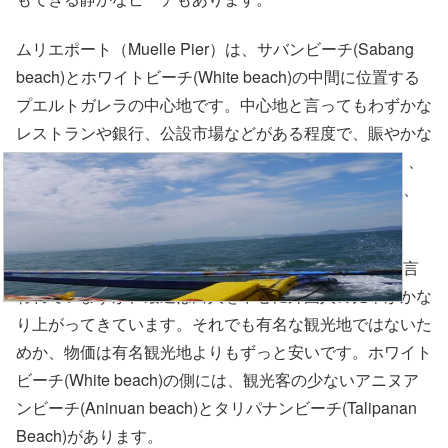
ムリエポート（Muelle Pier）は、サバンビーチ(Sabang
beach)とホワイトビーチ(White beach)の中間に位置する
プエルトガレラの中心地です。中心地と言ってもわずかな
レストランや銀行、公設市場などがある程度で、賑やかな
場所ではありません。サバンビーチ（Sabang beach）、
ホワイトビーチ(White beach)行きのバンカーボートは、
その大半がムリエポート(Muelle Pier)にも止まります。
ホワイトビーチ(White beach)は、フィリピン人中心と言
われていますが、最近は白人を中心に外国人の比率がかな
り上がってきています。それでも有名な観光地ではないた
めか、物価は有名観光地よりもずっと安いです。ホワイト
ビーチ(White beach)の側には、観光客の少ないアニヌア
ンビーチ(Aninuan beach)とタリパナンビーチ(Talipanan
Beach)があります。