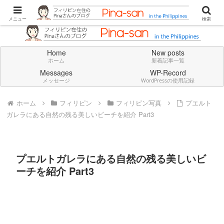
Don't think deeply. Feel always in English.
メニュー
検索
Home
New posts
ホーム
新着記事一覧
Messages
WP-Record
メッセージ
WordPressの使用記録
ホーム
フィリピン
フィリピン写真
プエルト
ガレラにある自然の残る美しいビーチを紹介 Part3
プエルトガレラにある自然の残る美しいビ
ーチを紹介 Part3