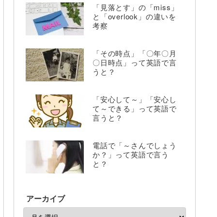
「見落とす」の「miss」
と「overlook」の違いを
考察
「その時点」「〇年〇月
〇日時点」って英語で言
うと？
「安心して～」「安心し
て～できる」って英語で
言うと？
電話で「～さんでしょう
か？」って英語で言う
と？
アーカイブ