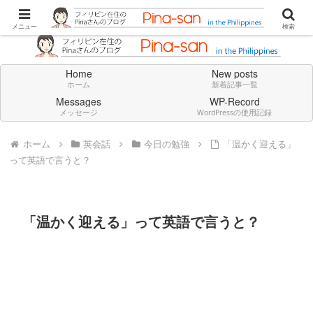
Don't think deeply. Feel always in English.
メニュー
検索
Home
New posts
ホーム
新着記事一覧
Messages
WP-Record
メッセージ
WordPressの使用記録
ホーム
英会話
今日の勉強
「温かく迎える」
って英語で言うと？
「温かく迎える」って英語で言うと？