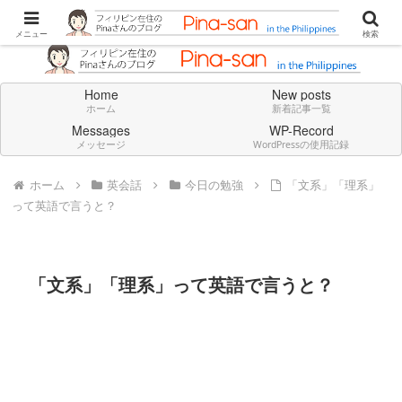
Don't think deeply. Feel always in English.
メニュー
検索
Home
New posts
ホーム
新着記事一覧
Messages
WP-Record
メッセージ
WordPressの使用記録
ホーム
英会話
今日の勉強
「文系」「理系」
って英語で言うと？
「文系」「理系」って英語で言うと？