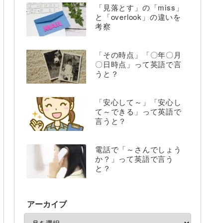
「見落とす」の「miss」
と「overlook」の違いを
考察
「その時点」「〇年〇月
〇日時点」って英語で言
うと？
「安心して～」「安心し
て～できる」って英語で
言うと？
電話で「～さんでしょう
か？」って英語で言う
と？
アーカイブ