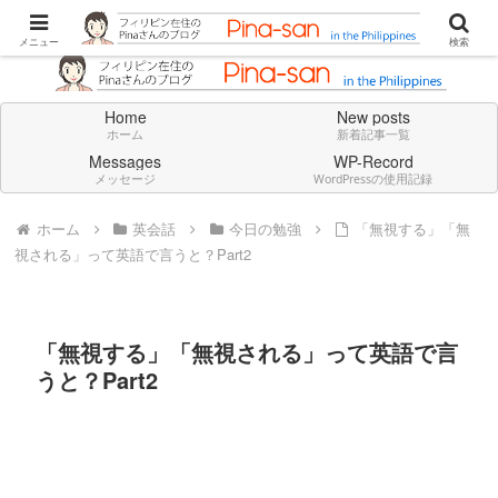
Don't think deeply. Feel always in English.
メニュー
検索
Home
New posts
ホーム
新着記事一覧
Messages
WP-Record
メッセージ
WordPressの使用記録
ホーム
英会話
今日の勉強
「無視する」「無
視される」って英語で言うと？Part2
「無視する」「無視される」って英語で言
うと？Part2