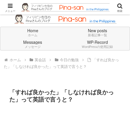
Don't think deeply. Feel always in English.
メニュー
検索
Home
New posts
ホーム
新着記事一覧
Messages
WP-Record
メッセージ
WordPressの使用記録
ホーム
英会話
今日の勉強
「すれば良かっ
た」「しなければ良かった」って英語で言うと？
「すれば良かった」「しなければ良かっ
た」って英語で言うと？