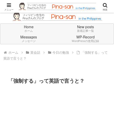
Don't think deeply. Feel always in English.
メニュー
検索
Home
New posts
ホーム
新着記事一覧
Messages
WP-Record
メッセージ
WordPressの使用記録
ホーム
英会話
今日の勉強
「強制する」って
英語で言うと？
「強制する」って英語で言うと？