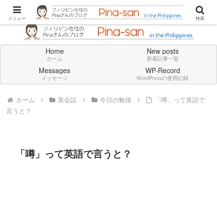
Don't think deeply. Feel always in English.
メニュー
検索
Home
New posts
ホーム
新着記事一覧
Messages
WP-Record
メッセージ
WordPressの使用記録
ホーム
英会話
今日の勉強
「噂」って英語で
言うと？
「噂」って英語で言うと？