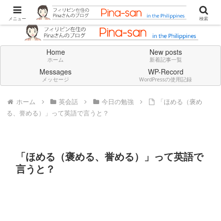
Don't think deeply. Feel always in English.
メニュー
検索
Home
New posts
ホーム
新着記事一覧
Messages
WP-Record
メッセージ
WordPressの使用記録
ホーム
英会話
今日の勉強
「ほめる（褒め
る、誉める）」って英語で言うと？
「ほめる（褒める、誉める）」って英語で
言うと？