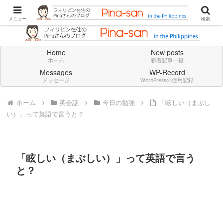
Don't think deeply. Feel always in English.
メニュー
検索
Home
New posts
ホーム
新着記事一覧
Messages
WP-Record
メッセージ
WordPressの使用記録
ホーム
英会話
今日の勉強
「眩しい（まぶし
い）」って英語で言うと？
「眩しい（まぶしい）」って英語で言う
と？