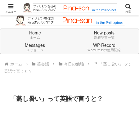
Don't think deeply. Feel always in English.
メニュー
検索
Home
New posts
ホーム
新着記事一覧
Messages
WP-Record
メッセージ
WordPressの使用記録
ホーム
英会話
今日の勉強
「蒸し暑い」って
英語で言うと？
「蒸し暑い」って英語で言うと？