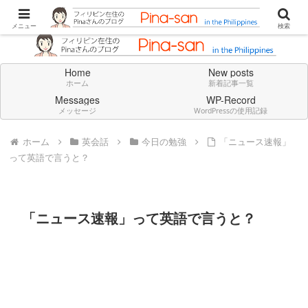
Don't think deeply. Feel always in English.
メニュー
検索
Home
New posts
ホーム
新着記事一覧
Messages
WP-Record
メッセージ
WordPressの使用記録
ホーム
英会話
今日の勉強
「ニュース速報」
って英語で言うと？
「ニュース速報」って英語で言うと？