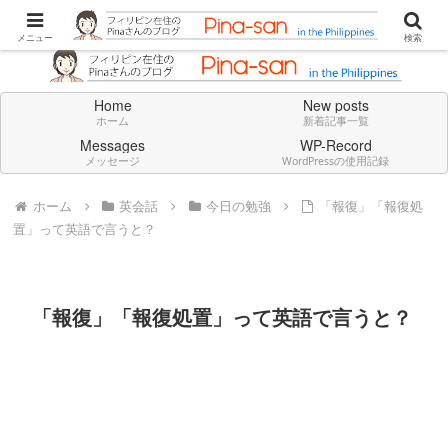
Don't think deeply. Feel always in English.
メニュー
検索
Home
New posts
ホーム
新着記事一覧
Messages
WP-Record
メッセージ
WordPressの使用記録
ホーム
英会話
今日の勉強
「報復」「報復処
置」って英語で言うと？
「報復」「報復処置」って英語で言うと？