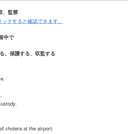
収容、監禁
リックすると確認できます。
 拘留中で
柄を拘束する、保護する、収監する
ce.
。
custody.
 cholera at the airport.