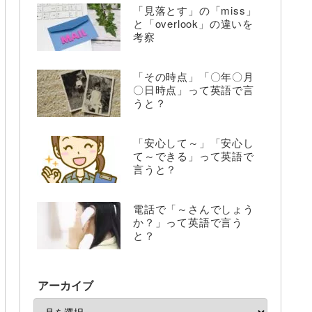
「見落とす」の「miss」
と「overlook」の違いを
考察
「その時点」「〇年〇月
〇日時点」って英語で言
うと？
「安心して～」「安心し
て～できる」って英語で
言うと？
電話で「～さんでしょう
か？」って英語で言う
と？
アーカイブ