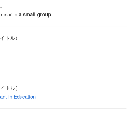
。
eminar in
.
a small group
イトル）
タイトル）
ant in Education