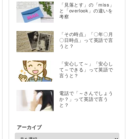
「見落とす」の「miss」
と「overlook」の違いを
考察
「その時点」「〇年〇月
〇日時点」って英語で言
うと？
「安心して～」「安心し
て～できる」って英語で
言うと？
電話で「～さんでしょう
か？」って英語で言う
と？
アーカイブ