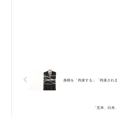
身柄を「拘束する」「拘束され
「玄米、白米