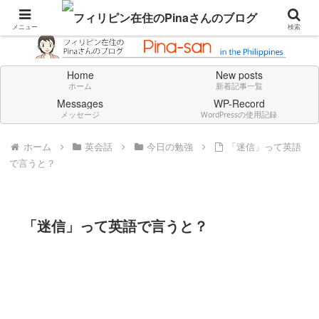
Don't think deeply. Feel always in English.
メニュー
検索
Home
New posts
ホーム
新着記事一覧
Messages
WP-Record
メッセージ
WordPressの使用記録
ホーム
英会話
今日の勉強
「迷信」って英語
で言うと？
「迷信」って英語で言うと？