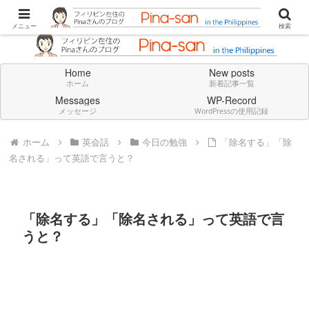
Don't think deeply. Feel always in English.
メニュー
検索
Home
New posts
ホーム
新着記事一覧
Messages
WP-Record
メッセージ
WordPressの使用記録
ホーム
英会話
今日の勉強
「除名する」「除
名される」って英語で言うと？
「除名する」「除名される」って英語で言
うと？