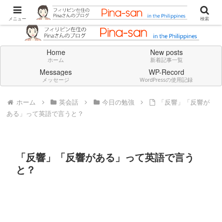
Don't think deeply. Feel always in English.
メニュー
検索
Home
New posts
ホーム
新着記事一覧
Messages
WP-Record
メッセージ
WordPressの使用記録
ホーム
英会話
今日の勉強
「反響」「反響が
ある」って英語で言うと？
「反響」「反響がある」って英語で言う
と？