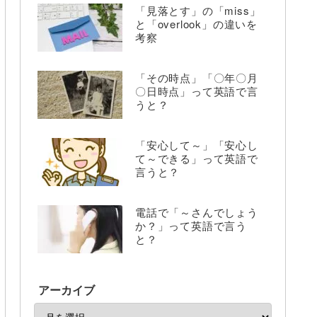
「見落とす」の「miss」
と「overlook」の違いを
考察
「その時点」「〇年〇月
〇日時点」って英語で言
うと？
「安心して～」「安心し
て～できる」って英語で
言うと？
電話で「～さんでしょう
か？」って英語で言う
と？
アーカイブ