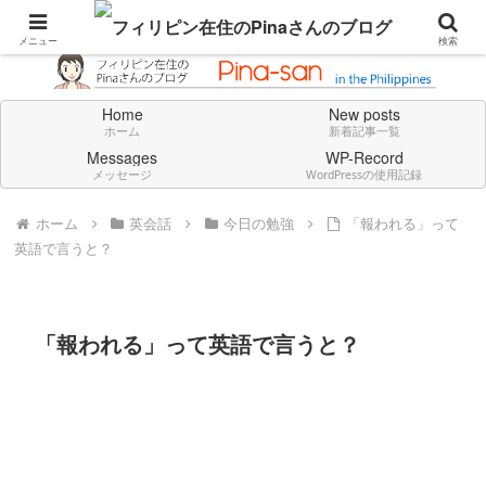
Don't think deeply. Feel always in English.
メニュー
検索
Home
New posts
ホーム
新着記事一覧
Messages
WP-Record
メッセージ
WordPressの使用記録
ホーム
英会話
今日の勉強
「報われる」って
英語で言うと？
「報われる」って英語で言うと？