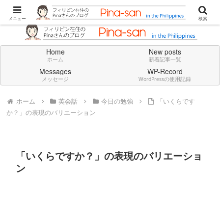
Don't think deeply. Feel always in English.
メニュー
検索
Home
New posts
ホーム
新着記事一覧
Messages
WP-Record
メッセージ
WordPressの使用記録
ホーム
英会話
今日の勉強
「いくらです
か？」の表現のバリエーション
「いくらですか？」の表現のバリエーショ
ン