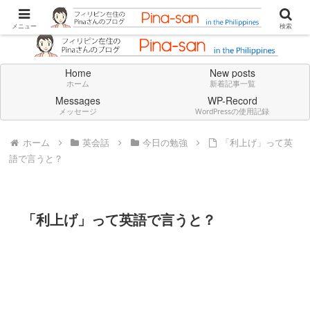
Don't think deeply. Feel always in English.
メニュー
検索
Home
New posts
ホーム
新着記事一覧
Messages
WP-Record
メッセージ
WordPressの使用記録
ホーム
英会話
今日の勉強
「利上げ」って英
語で言うと？
「利上げ」って英語で言うと？