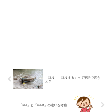
「沈没」「沈没する」って英語で言う
と？
「see」と「meet」の違いを考察