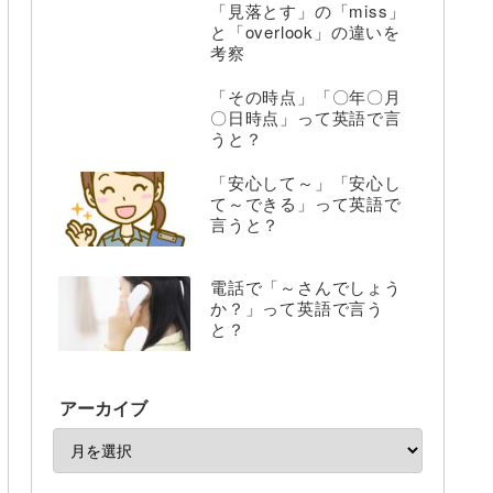
「見落とす」の「miss」
と「overlook」の違いを
考察
「その時点」「〇年〇月
〇日時点」って英語で言
うと？
「安心して～」「安心し
て～できる」って英語で
言うと？
電話で「～さんでしょう
か？」って英語で言う
と？
アーカイブ