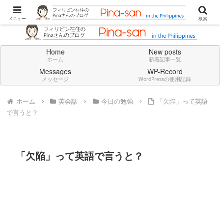
Don't think deeply. Feel always in English.
メニュー
検索
Home
New posts
ホーム
新着記事一覧
Messages
WP-Record
メッセージ
WordPressの使用記録
ホーム
英会話
今日の勉強
「欠陥」って英語
で言うと？
「欠陥」って英語で言うと？