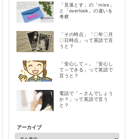
「見落とす」の「miss」
と「overlook」の違いを
考察
「その時点」「〇年〇月
〇日時点」って英語で言
うと？
「安心して～」「安心し
て～できる」って英語で
言うと？
電話で「～さんでしょう
か？」って英語で言う
と？
アーカイブ