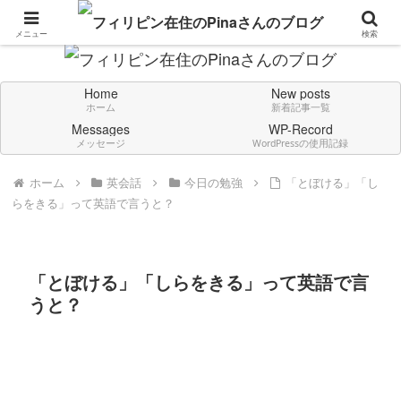
Don't think deeply. Feel always in English.
メニュー
検索
Home
New posts
ホーム
新着記事一覧
Messages
WP-Record
メッセージ
WordPressの使用記録
ホーム
英会話
今日の勉強
「とぼける」「し
らをきる」って英語で言うと？
「とぼける」「しらをきる」って英語で言
うと？