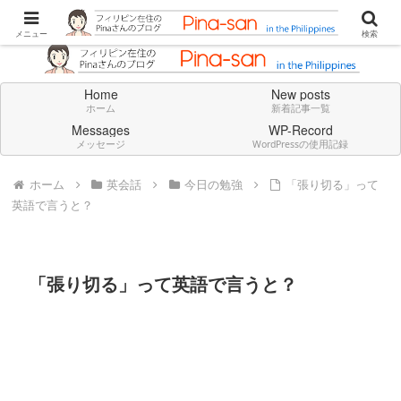
Don't think deeply. Feel always in English.
メニュー
検索
Home
New posts
ホーム
新着記事一覧
Messages
WP-Record
メッセージ
WordPressの使用記録
ホーム
英会話
今日の勉強
「張り切る」って
英語で言うと？
「張り切る」って英語で言うと？