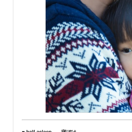
■ half asleep – – 寝ぼけ