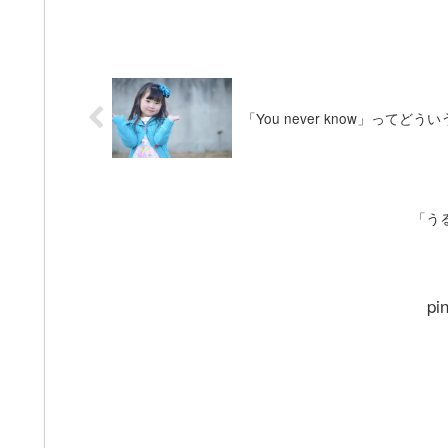
「You never know」ってどう
「う
pi