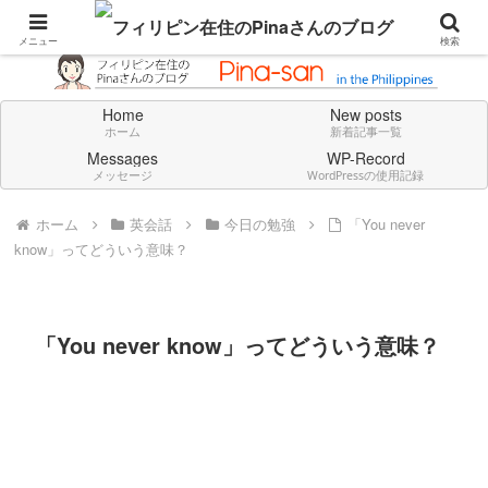
Don't think deeply. Feel always in English.
メニュー
検索
Home
New posts
ホーム
新着記事一覧
Messages
WP-Record
メッセージ
WordPressの使用記録
ホーム
英会話
今日の勉強
「You never
know」ってどういう意味？
「You never know」ってどういう意味？