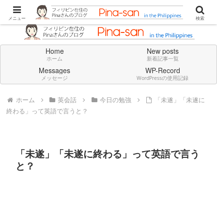
Don't think deeply. Feel always in English.
メニュー
検索
Home
New posts
ホーム
新着記事一覧
Messages
WP-Record
メッセージ
WordPressの使用記録
ホーム
英会話
今日の勉強
「未遂」「未遂に
終わる」って英語で言うと？
「未遂」「未遂に終わる」って英語で言う
と？