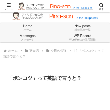
Don't think deeply. Feel always in English.
メニュー
検索
Home
New posts
ホーム
新着記事一覧
Messages
WP-Record
メッセージ
WordPressの使用記録
ホーム
英会話
今日の勉強
「ポンコツ」って
英語で言うと？
「ポンコツ」って英語で言うと？