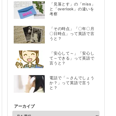
「見落とす」の「miss」
と「overlook」の違いを
考察
「その時点」「〇年〇月
〇日時点」って英語で言
うと？
「安心して～」「安心し
て～できる」って英語で
言うと？
電話で「～さんでしょう
か？」って英語で言う
と？
アーカイブ