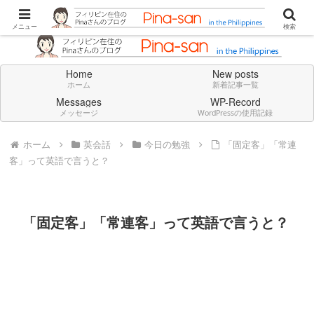
Don't think deeply. Feel always in English.
メニュー
検索
Home
New posts
ホーム
新着記事一覧
Messages
WP-Record
メッセージ
WordPressの使用記録
ホーム
英会話
今日の勉強
「固定客」「常連
客」って英語で言うと？
「固定客」「常連客」って英語で言うと？