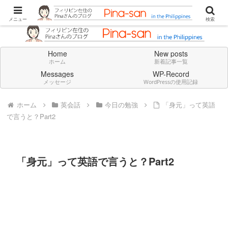
Don't think deeply. Feel always in English.
メニュー
検索
Home
New posts
ホーム
新着記事一覧
Messages
WP-Record
メッセージ
WordPressの使用記録
ホーム
英会話
今日の勉強
「身元」って英語
で言うと？Part2
「身元」って英語で言うと？Part2