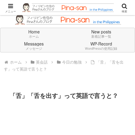
Don't think deeply. Feel always in English.
メニュー
検索
Home
New posts
ホーム
新着記事一覧
Messages
WP-Record
メッセージ
WordPressの使用記録
ホーム
英会話
今日の勉強
「舌」「舌を出
す」って英語で言うと？
「舌」「舌を出す」って英語で言うと？