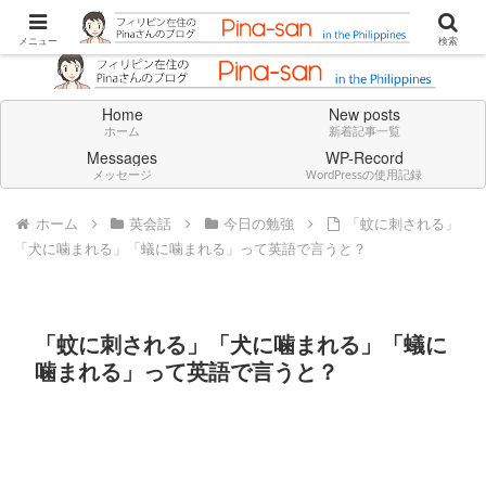
Don't think deeply. Feel always in English.
メニュー
検索
Home
New posts
ホーム
新着記事一覧
Messages
WP-Record
メッセージ
WordPressの使用記録
ホーム
英会話
今日の勉強
「蚊に刺される」
「犬に噛まれる」「蟻に噛まれる」って英語で言うと？
「蚊に刺される」「犬に噛まれる」「蟻に
噛まれる」って英語で言うと？