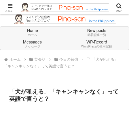
Don't think deeply. Feel always in English.
メニュー
検索
Home
New posts
ホーム
新着記事一覧
Messages
WP-Record
メッセージ
WordPressの使用記録
ホーム
英会話
今日の勉強
「犬が吼える」
「キャンキャンなく」って英語で言うと？
「犬が吼える」「キャンキャンなく」って
英語で言うと？