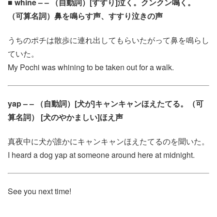
■ whine – – （自動詞）[すすり]泣く。クンクン鳴く。
（可算名詞）鼻を鳴らす声、すすり泣きの声
うちのポチは散歩に連れ出してもらいたがって鼻を鳴らし
ていた。
My Pochi was whining to be taken out for a walk.
yap – – （自動詞）[犬が]キャンキャンほえたてる。（可
算名詞） [犬のやかましい]ほえ声
真夜中に犬が誰かにキャンキャンほえたてるのを聞いた。
I heard a dog yap at someone around here at midnight.
See you next time!